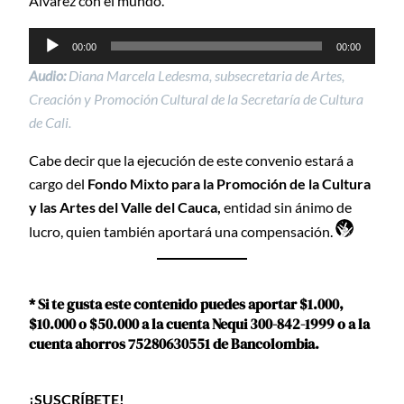
Álvarez con el mundo.
Reproductor
00:00
00:00
de
Audio:
Diana Marcela Ledesma, subsecretaria de Artes,
audio
Creación y Promoción Cultural de la Secretaría de Cultura
de Cali.
Cabe decir que la ejecución de este convenio estará a
cargo del
Fondo Mixto para la Promoción de la Cultura
y las Artes del Valle del Cauca,
entidad sin ánimo de
lucro, quien también aportará una compensación.
* Si te gusta este contenido puedes aportar $1.000,
$10.000 o $50.000 a la cuenta Nequi 300-842-1999 o a la
cuenta ahorros 75280630551 de Bancolombia.
¡SUSCRÍBETE!