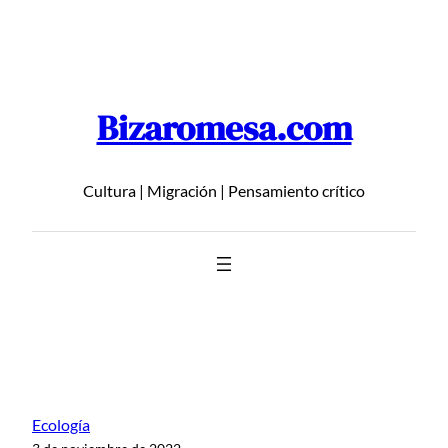
Saltar
al
contenido
Bizaromesa.com
Cultura | Migración | Pensamiento crítico
Ecología