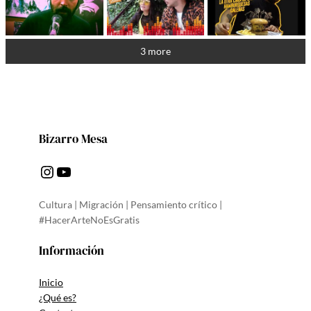
3 more
Bizarro Mesa
Instagram
YouTube
Cultura | Migración | Pensamiento crítico |
#HacerArteNoEsGratis
Información
Inicio
¿Qué es?