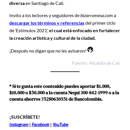
diversa
en Santiago de Cali.
Invito a los lectores y seguidores de
bizarromesa.com
a
descargar los términos y referencias
del primer ciclo
de ‘Estímulos 2021’,
el cual está enfocado en fortalecer
la creación artística y cultural de la ciudad.
¡Después no digan que no les avisaron!
Fuente | Alcaldía de Cali.
* Si te gusta este contenido puedes aportar $1.000,
$10.000 o $50.000 a la cuenta Nequi 300-842-1999 o a la
cuenta ahorros 75280630551 de Bancolombia.
¡SUSCRÍBETE!
Instagram
|
Facebook
|
YouTube