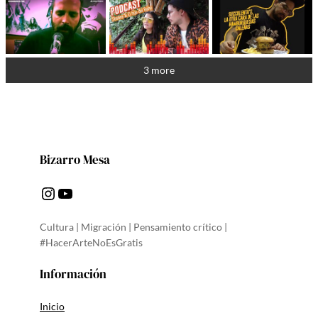
3 more
Bizarro Mesa
Instagram
YouTube
Cultura | Migración | Pensamiento crítico |
#HacerArteNoEsGratis
Información
Inicio