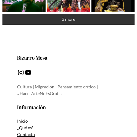
3 more
Bizarro Mesa
Instagram
YouTube
Cultura | Migración | Pensamiento crítico |
#HacerArteNoEsGratis
Información
Inicio
¿Qué es?
Contacto