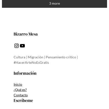
3 more
Bizarro Mesa
Instagram
YouTube
Cultura | Migración | Pensamiento crítico |
#HacerArteNoEsGratis
Información
Inicio
¿Qué es?
Contacto
Escríbeme