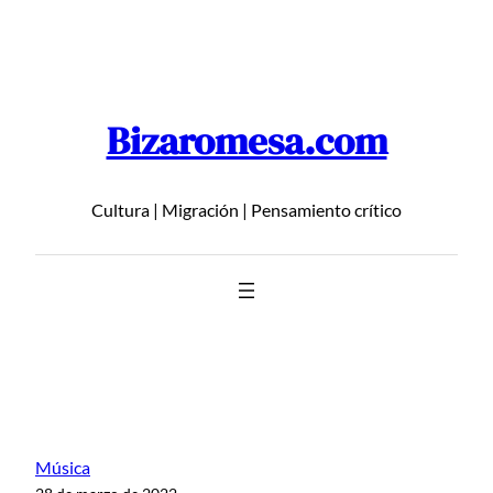
Saltar
al
contenido
Bizaromesa.com
Cultura | Migración | Pensamiento crítico
Música