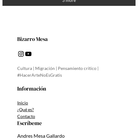
3 more
Bizarro Mesa
Instagram
YouTube
Cultura | Migración | Pensamiento crítico |
#HacerArteNoEsGratis
Información
Inicio
¿Qué es?
Contacto
Escríbeme
Andres Mesa Gallardo