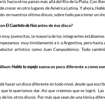
brió hacia otros países más allá del Río de la Plata. Con
Rar
de crecer en otro lugares de América Latina. Y ahora,
Habla
do en nuestros último discos, sobre todo para tener un s
 con
El Cuarteto de Nos
antes de ése disco?
uy jovencitos, la mayoría de los integrantes estábamos e
mpezamos muy tímidamente a ir a Argentina, pero hasta a
oductor artístico como Juan Campodónico. Todo cambió
l álbum
Habla tu espejo
suena un poco diferente a como so
e hacer un disco diferente en todo nivel, desde que escri
as que le queríamos dar. Así que creemos que se logró. La
s de los otros discos. Por más que sean de una tónica d