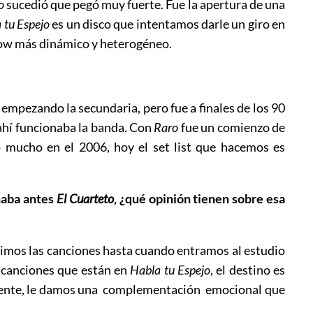
o
sucedió que pegó muy fuerte. Fue la apertura de una
 tu Espejo
es un disco que intentamos darle un giro en
how más dinámico y heterogéneo.
mpezando la secundaria, pero fue a finales de los 90
hí funcionaba la banda. Con
Raro
fue un comienzo de
 mucho en el 2006, hoy el set list que hacemos es
naba antes
El Cuarteto
, ¿qué opinión tienen sobre esa
bimos las canciones hasta cuando entramos al estudio
s canciones que están en
Habla tu Espejo
, el destino es
iferente, le damos una complementación emocional que