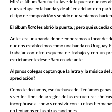
Mirá el álbum
Raro
fue la llave de la puerta que nos a
nueva etapa en la banda y de ahí en adelante no paró 
el tipo de composición y sonido que veníamos hacien
El álbum
Raro
les abrió la puerta, ¿pero qué sucedía
Antes era una banda donde empezamos a tocar desde m
que nos establecimos como una banda en Uruguay. E
trabajar con otro esquema de trabajo y con un pr
estrictamente desde
Raro
en adelante.
Algunos colegas captan que la letra y la música de
apreciación?
Como te decíamos, eso fue buscado. Teníamos ganas d
y ver los tipos de arreglos de las estructuras sónic
incorpórase al show y convivir con su otras hermana
no teníamos en las otras canciones.