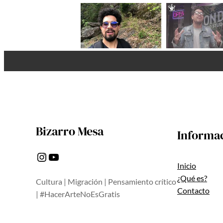
Bizarro Mesa
Informa
Instagram
YouTube
Inicio
¿Qué es?
Cultura | Migración | Pensamiento crítico
Contacto
| #HacerArteNoEsGratis