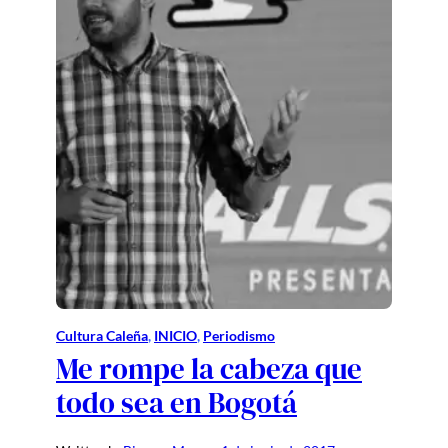
Cultura Caleña
, 
INICIO
, 
Periodismo
Me rompe la cabeza que
todo sea en Bogotá