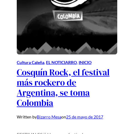
Cultura Caleña
, 
EL NOTICIARRO
, 
INICIO
Cosquín Rock, el festival
más rockero de
Argentina, se toma
Colombia
Written by
Bizarro Mesa
on
25 de mayo de 2017