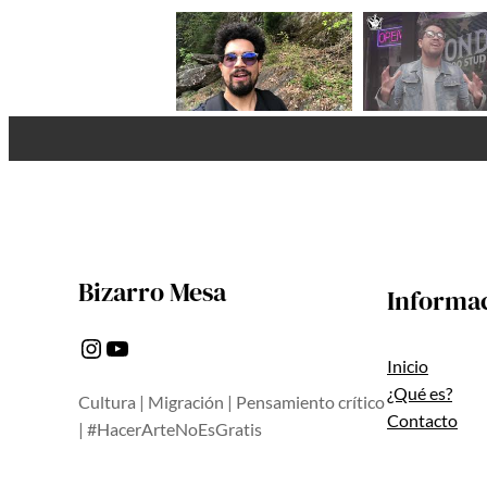
Bizarro Mesa
Informa
Instagram
YouTube
Inicio
¿Qué es?
Cultura | Migración | Pensamiento crítico
Contacto
| #HacerArteNoEsGratis