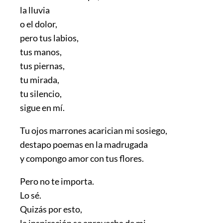
la lluvia
o el dolor,
pero tus labios,
tus manos,
tus piernas,
tu mirada,
tu silencio,
sigue en mí.
Tu ojos marrones acarician mi sosiego,
destapo poemas en la madrugada
y compongo amor con tus flores.
Pero no te importa.
Lo sé.
Quizás por esto,