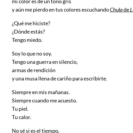
mi color es de un tono gris
y aún me pierdo en tus colores escuchando
Chula
de
L
¿Qué me hiciste?
¿Dónde estás?
Tengo miedo.
Soy lo que no soy.
Tengo una guerra en silencio,
armas de rendición
y una musa llena de cariño para escribirte.
Siempre en mis mañanas.
Siempre cuando me acuesto.
Tu piel.
Tu calor.
No sé si es el tiempo,