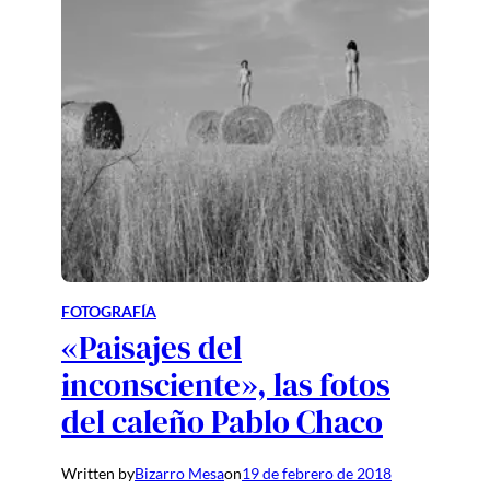
FOTOGRAFÍA
«Paisajes del
inconsciente», las fotos
del caleño Pablo Chaco
Written by
Bizarro Mesa
on
19 de febrero de 2018