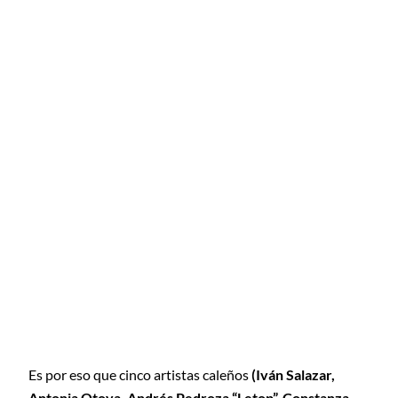
Es por eso que cinco artistas caleños
(Iván Salazar,
Antonia Otoya, Andrés Pedroza “Letop”, Constanza